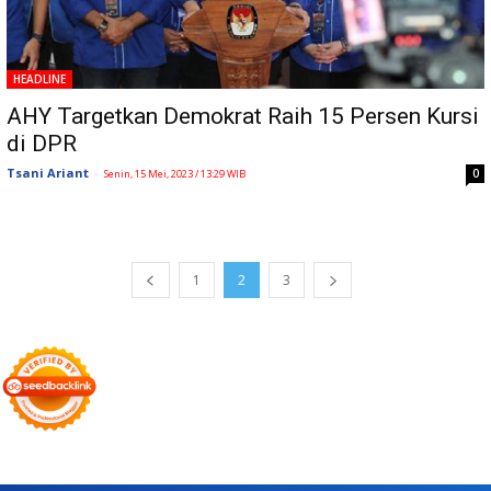
HEADLINE
AHY Targetkan Demokrat Raih 15 Persen Kursi
di DPR
Tsani Ariant
-
0
Senin, 15 Mei, 2023 / 13:29 WIB
1
2
3