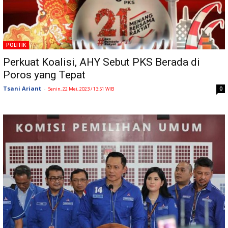
POLITIK
Perkuat Koalisi, AHY Sebut PKS Berada di
Poros yang Tepat
Tsani Ariant
-
0
Senin, 22 Mei, 2023 / 13:51 WIB