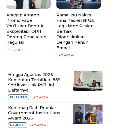
Anggap Konten
Ramai Isu Nakes
Promo Vape
Hina Pasien BPJS,
YouTuber Bentuk
Legislator: Pasien
Eksploitasi, DPR
Berhak
Dorong Penguatan
Diperlakukan
Regulasi
Dengan Penuh
Empati
1 jam yang lalu
1 jam yang lalu
Hingga Agustus 2026
Kementan Terbitkan 889
Sertifikat Hak PVT, ini
Daftarnya
PERTANIAN
1 jam yang lalu
Kemenag Raih Popular
Government Institutions
Award 2026
NASIONAL
5 jam yang lalu