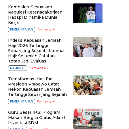
Kemnaker Sesuaikan
Regulasi Ketenagakerjaan
Hadapi Dinamika Dunia
Kerja
PEMERINTAHAN
5 jam yang lalu
Indeks Kepuasan Jemaah
Haji 2026 Tertinggi
Sepanjang Sejarah, Komnas
Haji: Sejumlah Catatan
Tetap Jadi Evaluasi
NASIONAL
7 jam yang lalu
Transformasi Haji Era
Presiden Prabowo Catat
Rekor, Kepuasan Jemaah
Tertinggi Sepanjang Sejarah
PEMERINTAHAN
8 jam yang lalu
Guru Besar IPB: Program
Makan Bergizi Gratis Adalah
Investasi SDM