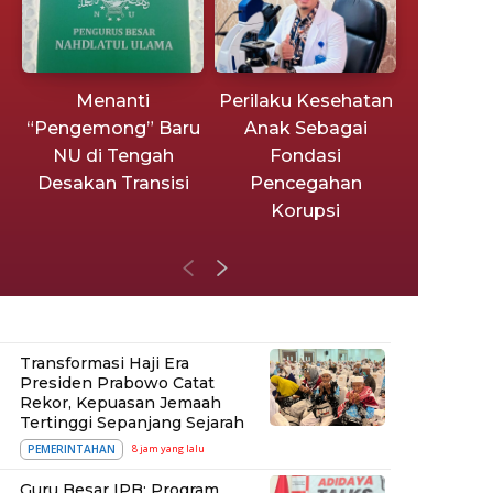
Menanti
Perilaku Kesehatan
“Pengemong” Baru
Anak Sebagai
NU di Tengah
Fondasi
Desakan Transisi
Pencegahan
Korupsi
Transformasi Haji Era
Presiden Prabowo Catat
Rekor, Kepuasan Jemaah
Tertinggi Sepanjang Sejarah
PEMERINTAHAN
8 jam yang lalu
Guru Besar IPB: Program