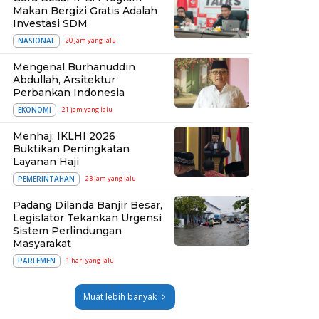
Makan Bergizi Gratis Adalah
Investasi SDM
NASIONAL
20 jam yang lalu
Mengenal Burhanuddin
Abdullah, Arsitektur
Perbankan Indonesia
EKONOMI
21 jam yang lalu
Menhaj: IKLHI 2026
Buktikan Peningkatan
Layanan Haji
PEMERINTAHAN
23 jam yang lalu
Padang Dilanda Banjir Besar,
Legislator Tekankan Urgensi
Sistem Perlindungan
Masyarakat
PARLEMEN
1 hari yang lalu
Muat lebih banyak