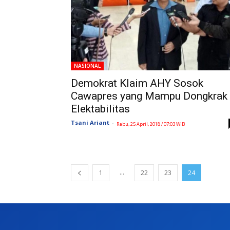
NASIONAL
Demokrat Klaim AHY Sosok
Cawapres yang Mampu Dongkrak
Elektabilitas
Tsani Ariant
-
Rabu, 25 April, 2018 / 07:03 WIB
...
1
22
23
24