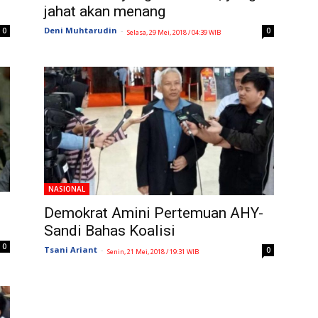
jahat akan menang
Deni Muhtarudin
-
0
0
Selasa, 29 Mei, 2018 / 04:39 WIB
NASIONAL
Demokrat Amini Pertemuan AHY-
Sandi Bahas Koalisi
0
Tsani Ariant
-
0
Senin, 21 Mei, 2018 / 19:31 WIB