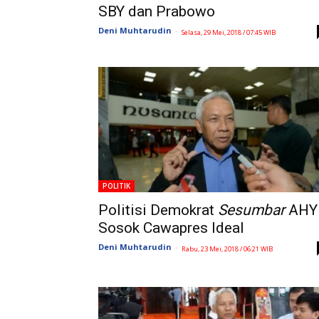
SBY dan Prabowo
Deni Muhtarudin
-
Selasa, 29 Mei, 2018 / 07:45 WIB
POLITIK
Politisi Demokrat
Sesumbar
AHY
Sosok Cawapres Ideal
Deni Muhtarudin
-
Rabu, 23 Mei, 2018 / 06:21 WIB