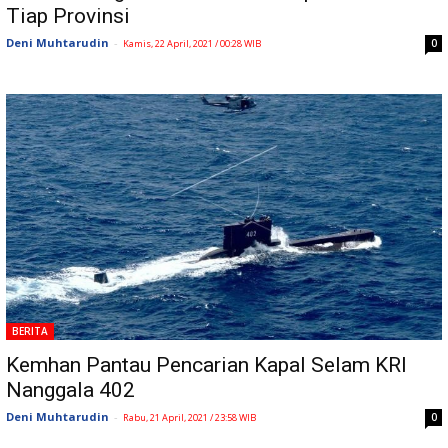
Tiap Provinsi
Deni Muhtarudin
-
0
Kamis, 22 April, 2021 / 00:28 WIB
BERITA
Kemhan Pantau Pencarian Kapal Selam KRI
Nanggala 402
Deni Muhtarudin
-
0
Rabu, 21 April, 2021 / 23:58 WIB