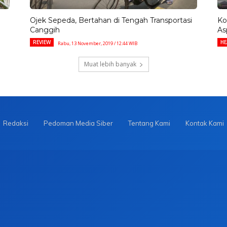
Ojek Sepeda, Bertahan di Tengah Transportasi
Ko
Canggih
As
REVIEW
HE
Rabu, 13 November, 2019 / 12:44 WIB
Muat lebih banyak
Redaksi
Pedoman Media Siber
Tentang Kami
Kontak Kami