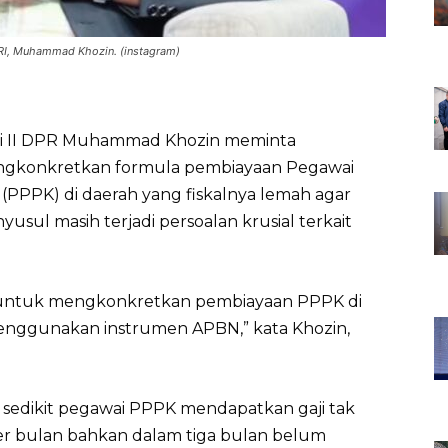
RI, Muhammad Khozin. (instagram)
i II DPR Muhammad Khozin meminta
ngkonkretkan formula pembiayaan Pegawai
(PPPK) di daerah yang fiskalnya lemah agar
yusul masih terjadi persoalan krusial terkait
 untuk mengkonkretkan pembiayaan PPPK di
menggunakan instrumen APBN,” kata Khozin,
k sedikit pegawai PPPK mendapatkan gaji tak
er bulan bahkan dalam tiga bulan belum