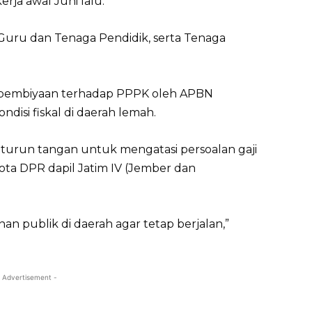
rja awal Juni lalu.
Guru dan Tenaga Pendidik, serta Tenaga
 pembiyaan terhadap PPPK oleh APBN
disi fiskal di daerah lemah.
 turun tangan untuk mengatasi persoalan gaji
ota DPR dapil Jatim IV (Jember dan
anan publik di daerah agar tetap berjalan,”
 Advertisement -