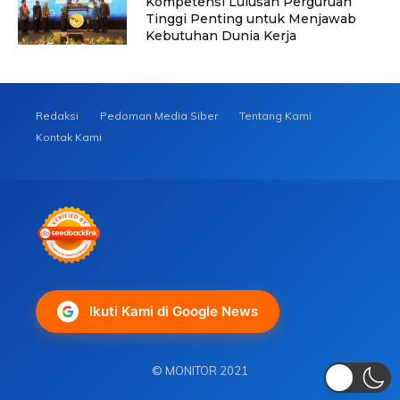
Kompetensi Lulusan Perguruan
Tinggi Penting untuk Menjawab
Kebutuhan Dunia Kerja
Redaksi
Pedoman Media Siber
Tentang Kami
Kontak Kami
Ikuti Kami di Google News
© MONITOR 2021