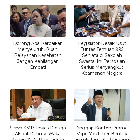
Dorong Ada Perbaikan
Legislator Desak Usut
Menyeluruh, Puan:
Tuntas Temuan 995
Pelayanan Kesehatan
Senjata di Sekolah
Jangan Kehilangan
Swasta: Ini Persoalan
Empati
Serius Menyangkut
Keamanan Negara
Siswa SMP Tewas Diduga
Anggap Konten Promo
Akibat Di-bully, Waka
Vape YouTuber Bentuk
Komisi X DPR Tegaskan
Eksploitasi, DPR Dorong