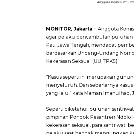
Anggota Komisi VIII DP
MONITOR, Jakarta –
Anggota Komis
agar pelaku pencambulan puluhan s
Pati, Jawa Tengah, mendapat pembe
berdasarkan Undang-Undang Nomor 
Kekerasan Seksual (UU TPKS).
“Kasus seperti ini merupakan gunung
menyeluruh. Dan sebenarnya kasus di
yang lalu,” kata Maman Imanulhaq, J
Seperti diketahui, puluhan santriwa
pimpinan Pondok Pesantren Ndolo Ku
kekerasan seksual, para santriwati b
pelaku saat hendak mengungkap ka