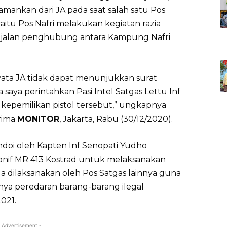
mankan dari JA pada saat salah satu Pos
yaitu Pos Nafri melakukan kegiatan razia
os jalan penghubung antara Kampung Nafri
rnyata JA tidak dapat menunjukkan surat
 saya perintahkan Pasi Intel Satgas Lettu Inf
 kepemilikan pistol tersebut,” ungkapnya
erima
MONITOR
, Jakarta, Rabu (30/12/2020).
doi oleh Kapten Inf Senopati Yudho
onif MR 413 Kostrad untuk melaksanakan
a dilaksanakan oleh Pos Satgas lainnya guna
nya peredaran barang-barang ilegal
021.
 Advertisement -