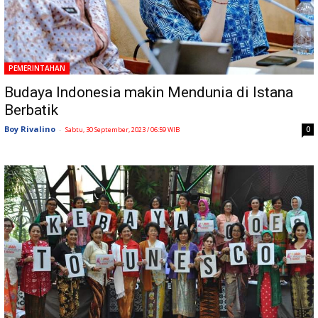
PEMERINTAHAN
Budaya Indonesia makin Mendunia di Istana
Berbatik
Boy Rivalino
-
0
Sabtu, 30 September, 2023 / 06:59 WIB