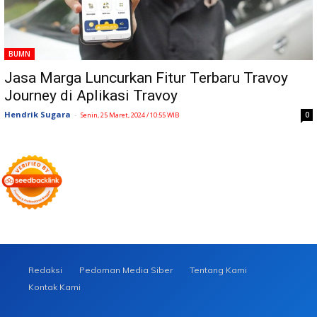
BUMN
Jasa Marga Luncurkan Fitur Terbaru Travoy
Journey di Aplikasi Travoy
Hendrik Sugara
-
0
Senin, 25 Maret, 2024 / 10:55 WIB
Redaksi
Pedoman Media Siber
Tentang Kami
Kontak Kami