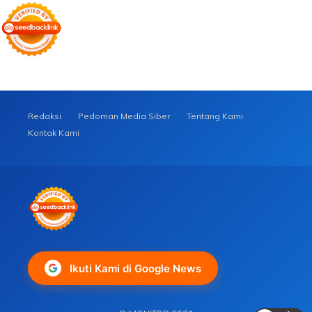
Redaksi
Pedoman Media Siber
Tentang Kami
Kontak Kami
Ikuti Kami di Google News