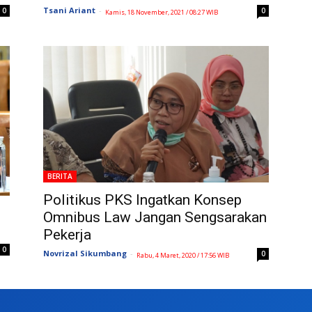
Tsani Ariant
-
0
0
Kamis, 18 November, 2021 / 08:27 WIB
BERITA
Politikus PKS Ingatkan Konsep
Omnibus Law Jangan Sengsarakan
Pekerja
0
Novrizal Sikumbang
-
0
Rabu, 4 Maret, 2020 / 17:56 WIB