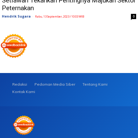
Setiawan Tekankan Pentingnya Majukan Sektor
Peternakan
Hendrik Sugara
-
0
Rabu, 13 September, 2023 / 10:03 WIB
Redaksi
Pedoman Media Siber
Tentang Kami
Kontak Kami