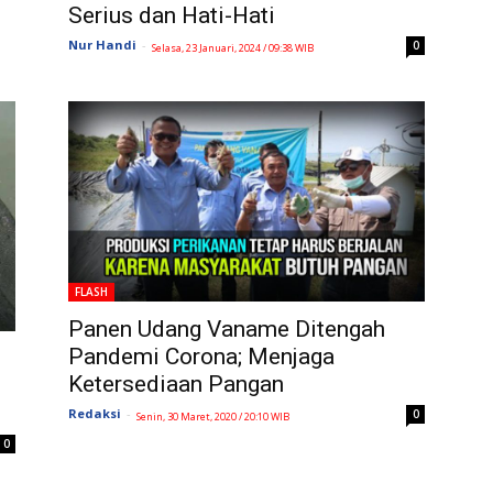
Serius dan Hati-Hati
Nur Handi
-
0
Selasa, 23 Januari, 2024 / 09:38 WIB
FLASH
Panen Udang Vaname Ditengah
Pandemi Corona; Menjaga
Ketersediaan Pangan
Redaksi
-
0
Senin, 30 Maret, 2020 / 20:10 WIB
0