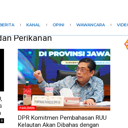
BERITA
KANAL
OPINI
WAWANCARA
VIDE
dan Perikanan
,
s
PARLEMEN
n
DPR Komitmen Pembahasan RUU
0
Kelautan Akan Dibahas dengan