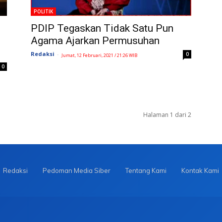
POLITIK
PDIP Tegaskan Tidak Satu Pun
Agama Ajarkan Permusuhan
Redaksi
-
0
Jumat, 12 Februari, 2021 / 21:26 WIB
0
Halaman 1 dari 2
Redaksi
Pedoman Media Siber
Tentang Kami
Kontak Kami