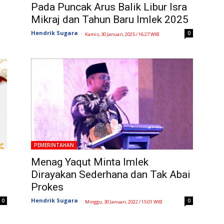
Pada Puncak Arus Balik Libur Isra
Mikraj dan Tahun Baru Imlek 2025
Hendrik Sugara
-
0
Kamis, 30 Januari, 2025 / 16:27 WIB
PEMERINTAHAN
Menag Yaqut Minta Imlek
Dirayakan Sederhana dan Tak Abai
Prokes
Hendrik Sugara
-
0
0
Minggu, 30 Januari, 2022 / 15:01 WIB