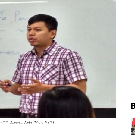
B
itik, Silvanus Alvin. (MerahPutih)