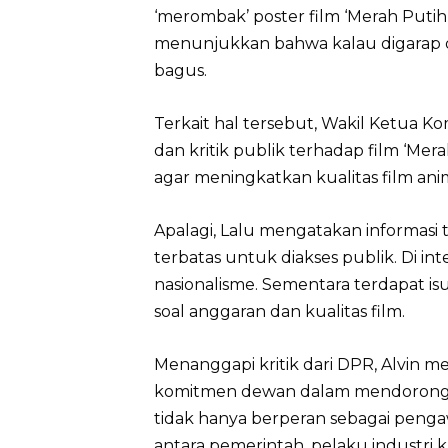
‘merombak’ poster film ‘Merah Puti
menunjukkan bahwa kalau digarap den
bagus.
Terkait hal tersebut, Wakil Ketua K
dan kritik publik terhadap film ‘Mera
agar meningkatkan kualitas film ani
Apalagi, Lalu mengatakan informasi te
terbatas untuk diakses publik. Di in
nasionalisme. Sementara terdapat is
soal anggaran dan kualitas film.
Menanggapi kritik dari DPR, Alvin 
komitmen dewan dalam mendorong k
tidak hanya berperan sebagai pengawas
antara pemerintah, pelaku industri k