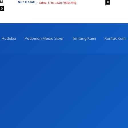
a
Nur Handi
-
0
Sabtu, 17 Juli, 2021 / 09:54 WIB
0
Redaksi
Pedoman Media Siber
Tentang Kami
Kontak Kami