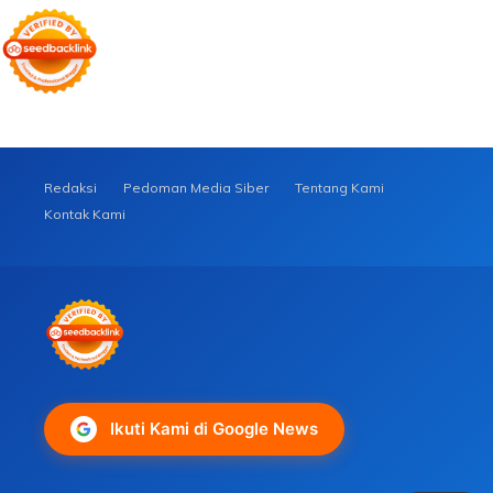
Redaksi
Pedoman Media Siber
Tentang Kami
Kontak Kami
Ikuti Kami di Google News