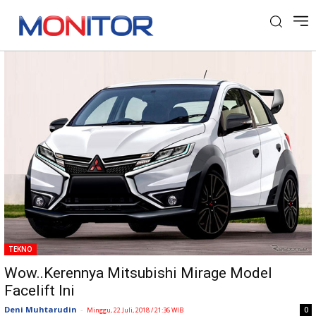
Tag: Mirage 2019
TEKNO
Wow..Kerennya Mitsubishi Mirage Model
Facelift Ini
Deni Muhtarudin
-
0
Minggu, 22 Juli, 2018 / 21:36 WIB