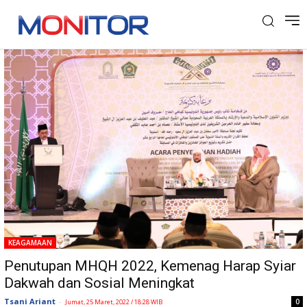
Tag: MHQH 2022
KEAGAMAAN
Penutupan MHQH 2022, Kemenag Harap Syiar
Dakwah dan Sosial Meningkat
Tsani Ariant
-
0
Jumat, 25 Maret, 2022 / 18:28 WIB