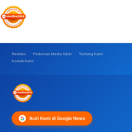
Redaksi
Pedoman Media Siber
Tentang Kami
Kontak Kami
Ikuti Kami di Google News