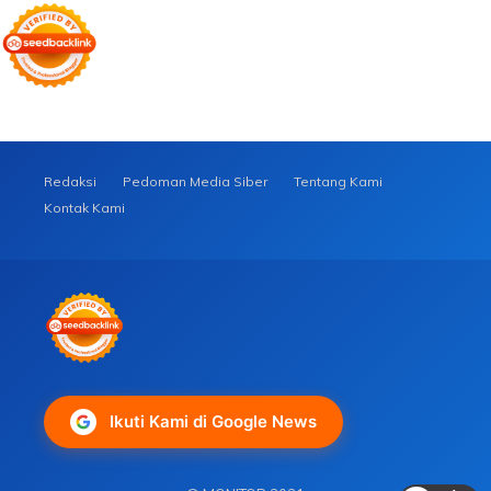
Redaksi
Pedoman Media Siber
Tentang Kami
Kontak Kami
Ikuti Kami di Google News