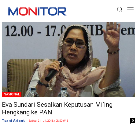
Tag: Komedian Mi’ing
NASIONAL
Eva Sundari Sesalkan Keputusan Mi’ing
Hengkang ke PAN
Tsani Ariant
-
0
Sabtu, 21 Juli, 2018 / 08:50 WIB