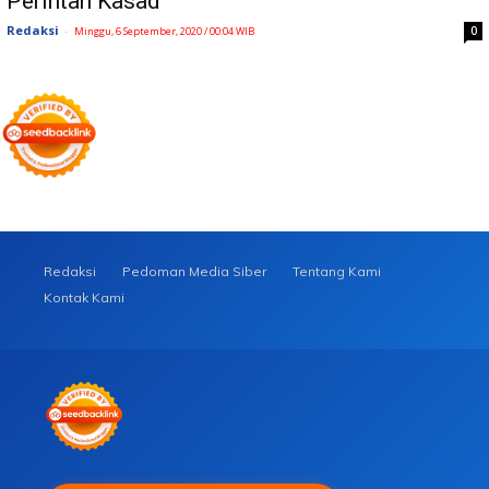
Perintah Kasad
Redaksi
-
0
Minggu, 6 September, 2020 / 00:04 WIB
Redaksi
Pedoman Media Siber
Tentang Kami
Kontak Kami