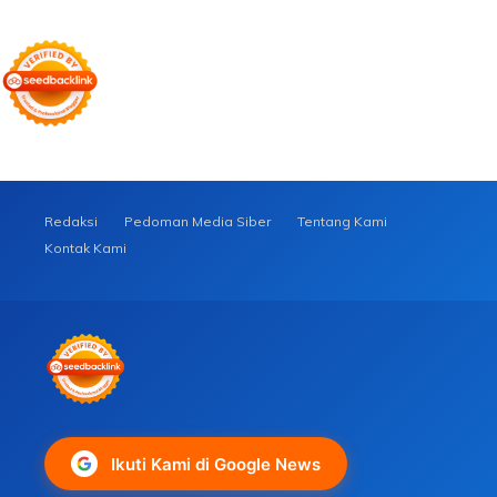
Redaksi
Pedoman Media Siber
Tentang Kami
Kontak Kami
Ikuti Kami di Google News