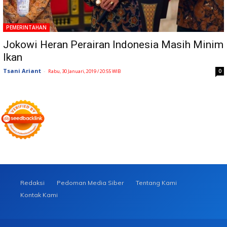
PEMERINTAHAN
Jokowi Heran Perairan Indonesia Masih Minim
Ikan
Tsani Ariant
-
0
Rabu, 30 Januari, 2019 / 20:55 WIB
Redaksi
Pedoman Media Siber
Tentang Kami
Kontak Kami