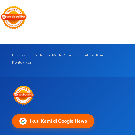
Redaksi
Pedoman Media Siber
Tentang Kami
Kontak Kami
Ikuti Kami di Google News