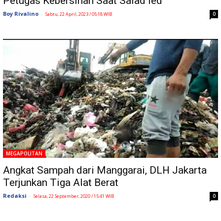
Petugas Kebersihan Saat Salad Ied
Boy Rivalino
-
0
Sabtu, 22 April, 2023 / 05:18 WIB
MEGAPOLITAN
Angkat Sampah dari Manggarai, DLH Jakarta
Terjunkan Tiga Alat Berat
Redaksi
-
0
Selasa, 22 September, 2020 / 15:41 WIB