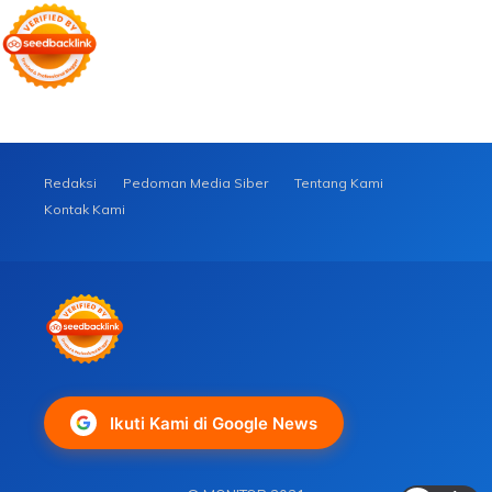
Redaksi
Pedoman Media Siber
Tentang Kami
Kontak Kami
Ikuti Kami di Google News