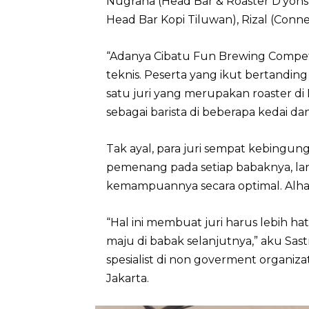
Nugraha (Head Bar & Roaster D’yons
Head Bar Kopi Tiluwan), Rizal (Connet
“Adanya Cibatu Fun Brewing Competi
teknis. Peserta yang ikut bertanding 
satu juri yang merupakan roaster d
sebagai barista di beberapa kedai da
Tak ayal, para juri sempat kebingun
pemenang pada setiap babaknya, l
kemampuannya secara optimal. Alhasi
“Hal ini membuat juri harus lebih h
maju di babak selanjutnya,” aku Sas
spesialist di non goverment organiz
Jakarta.