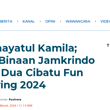
BERITA
KANAL
OPINI
WAWANCARA
VIDE
nayatul Kamila;
T
i Binaan Jamkrindo
 Dua Cibatu Fun
ing 2024
poran:
Rasheva
 Maret, 2024 / 11:13 WIB