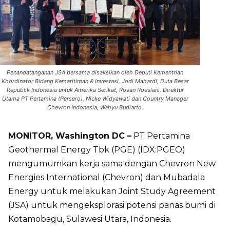
Penandatanganan JSA bersama disaksikan oleh Deputi Kementrian
Koordinator Bidang Kemaritiman & Investasi, Jodi Mahardi, Duta Besar
Republik Indonesia untuk Amerika Serikat, Rosan Roeslani, Direktur
Utama PT Pertamina (Persero), Nicke Widyawati dan Country Manager
Chevron Indonesia, Wahyu Budiarto.
MONITOR, Washington DC –
PT Pertamina
Geothermal Energy Tbk (PGE) (IDX:PGEO)
mengumumkan kerja sama dengan Chevron New
Energies International (Chevron) dan Mubadala
Energy untuk melakukan Joint Study Agreement
(JSA) untuk mengeksplorasi potensi panas bumi di
Kotamobagu, Sulawesi Utara, Indonesia.