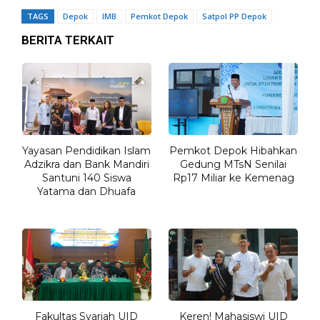
TAGS
Depok
IMB
Pemkot Depok
Satpol PP Depok
BERITA TERKAIT
Yayasan Pendidikan Islam
Pemkot Depok Hibahkan
Adzikra dan Bank Mandiri
Gedung MTsN Senilai
Santuni 140 Siswa
Rp17 Miliar ke Kemenag
Yatama dan Dhuafa
Fakultas Syariah UID
Keren! Mahasiswi UID