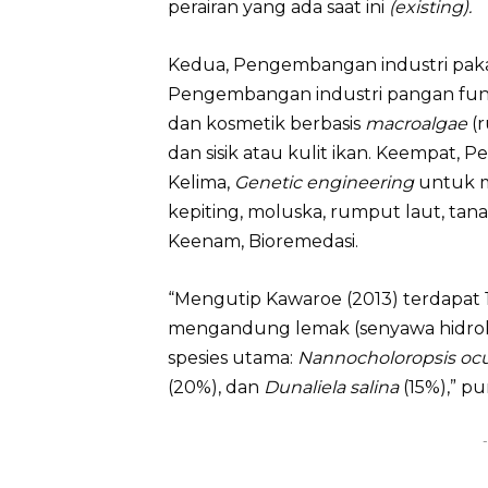
perairan yang ada saat ini
(existing).
Kedua, Pengembangan industri pa
Pengembangan industri pangan fun
dan kosmetik berbasis
macroalgae
(
dan sisik atau kulit ikan. Keempat,
Kelima,
Genetic engineering
untuk m
kepiting, moluska, rumput laut, tan
Keenam, Bioremedasi.
“Mengutip Kawaroe (2013) terdapat 
mengandung lemak (senyawa hidroka
spesies utama:
Nannocholoropsis ocu
(20%), dan
Dunaliela salina
(15%),” p
-