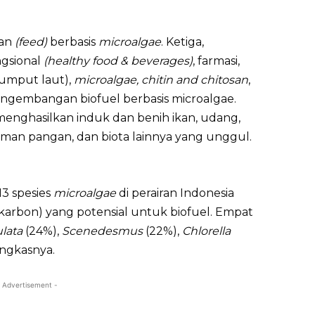
kan
(feed)
berbasis
microalgae
. Ketiga,
gsional
(healthy food & beverages)
, farmasi,
rumput laut),
microalgae, chitin and chitosan
,
 Pengembangan biofuel berbasis microalgae.
enghasilkan induk dan benih ikan, udang,
aman pangan, dan biota lainnya yang unggul.
13 spesies
microalgae
di perairan Indonesia
rbon) yang potensial untuk biofuel. Empat
lata
(24%),
Scenedesmus
(22%),
Chlorella
ungkasnya.
 Advertisement -