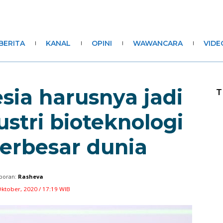
BERITA
KANAL
OPINI
WAWANCARA
VIDE
sia harusnya jadi
T
stri bioteknologi
terbesar dunia
poran:
Rasheva
ktober, 2020 / 17:19 WIB