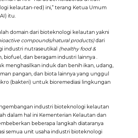
ogi kelautan-red) ini,” terang Ketua Umum
I) itu.
h domain dari bioteknologi kelautan yakni
bioactive compounds/natural products)
dari
i industri nutraseutikal
(healthy food &
lm, biofuel, dan beragam industri lainnya .
k menghasilkan induk dan benih ikan, udang,
naman pangan, dan biota lainnya yang unggul
kro (bakteri) untuk bioremediasi lingkungan
ngembangan industri bioteknologi kelautan
ah dalam hal ini Kementerian Kelautan dan
embeberkan beberapa langkah diataranya
si semua unit usaha industri bioteknologi