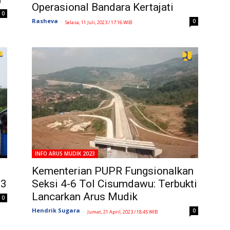
Operasional Bandara Kertajati
0
Rasheva
-
0
Selasa, 11 Juli, 2023 / 17:16 WIB
INFO ARUS MUDIK 2023
Kementerian PUPR Fungsionalkan
23
Seksi 4-6 Tol Cisumdawu: Terbukti
Lancarkan Arus Mudik
0
Hendrik Sugara
-
0
Jumat, 21 April, 2023 / 18:45 WIB