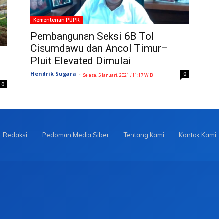
Kementerian PUPR
Pembangunan Seksi 6B Tol
Cisumdawu dan Ancol Timur–
Pluit Elevated Dimulai
Hendrik Sugara
-
0
Selasa, 5 Januari, 2021 / 11:17 WIB
0
Redaksi
Pedoman Media Siber
Tentang Kami
Kontak Kami