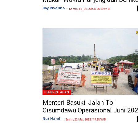
Boy Rivalino
-
Kamis, 13 Juli, 2023 / 06:39 WIB
PEMERINTAHAN
Menteri Basuki: Jalan Tol
Cisumdawu Operasional Juni 20
Nur Handi
-
Senin, 22 Mei, 2023 / 17:28 WIB