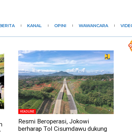
BERITA
KANAL
OPINI
WAWANCARA
VIDE
HEADLINE
Resmi Beroperasi, Jokowi
n
berharap Tol Cisumdawu dukung
u