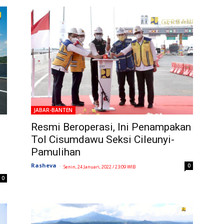
JABAR-BANTEN
Resmi Beroperasi, Ini Penampakan
Tol Cisumdawu Seksi Cileunyi-
Pamulihan
Rasheva
-
0
Senin, 24 Januari, 2022 / 23:09 WIB
0