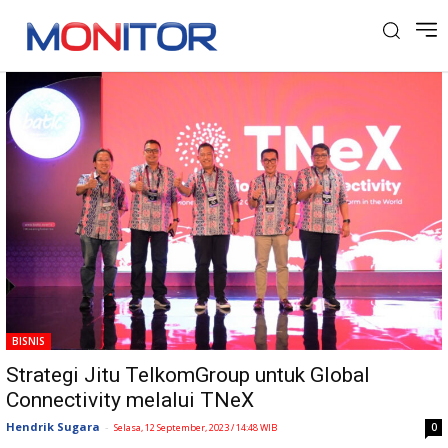
Tag: TNeX
BISNIS
Strategi Jitu TelkomGroup untuk Global
Connectivity melalui TNeX
Hendrik Sugara
-
0
Selasa, 12 September, 2023 / 14:48 WIB