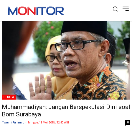
Tag: teror bom di surabaya
BERITA
Muhammadiyah: Jangan Berspekulasi Dini soal
Bom Surabaya
Tsani Ariant
-
0
Minggu, 13 Mei, 2018 / 12:40 WIB