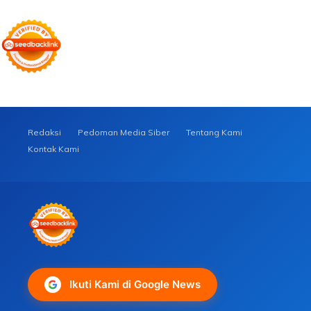
Redaksi
Pedoman Media Siber
Tentang Kami
Kontak Kami
Ikuti Kami di Google News