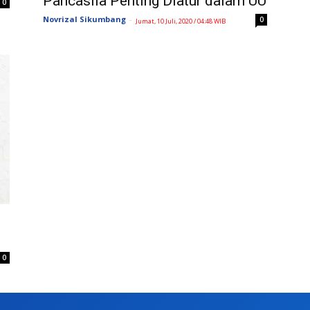
Pancasila Penting Diatur dalam UU
0
Novrizal Sikumbang
-
0
Jumat, 10 Juli, 2020 / 04:48 WIB
0