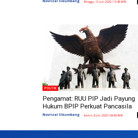
Novrizal Sikumbang
-
Minggu, 12 Juli, 2020 / 15:38 WIB
POLITIK
Pengamat: RUU PIP Jadi Payung
Hukum BPIP Perkuat Pancasila
Novrizal Sikumbang
-
Kamis, 9 Juli, 2020 / 04:40 WIB