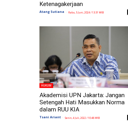
Ketenagakerjaan
Atang Sutiana
-
Rabu, 5 Juni, 2024 / 13:31 WIB
HUKUM
Akademisi UPN Jakarta: Jangan
Setengah Hati Masukkan Norma
dalam RUU KIA
Tsani Ariant
-
Senin, 4 Juli, 2022 / 10:48 WIB