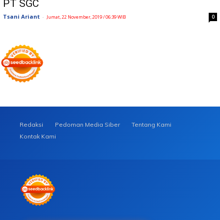
PT SGC
Tsani Ariant
-
0
Jumat, 22 November, 2019 / 06:39 WIB
Redaksi
Pedoman Media Siber
Tentang Kami
Kontak Kami