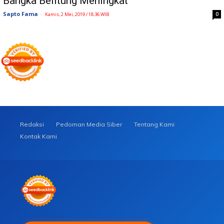
Bangka Belitung Meningkat
Sapto Fama
-
0
Kamis, 2 Mei, 2019 / 18:36 WIB
Redaksi
Pedoman Media Siber
Tentang Kami
Kontak Kami