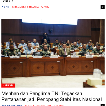
Mati!
Hans
-
0
Rabu, 26 November, 2025 / 17:27 WIB
HANKAM
Menhan dan Panglima TNI Tegaskan
Pertahanan jadi Penopang Stabilitas Nasional
Atang Sutiana
-
0
Selasa, 25 November, 2025 / 05:25 WIB