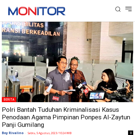
Tag: Penodaan Agama
BERITA
Polri Bantah Tuduhan Kriminalisasi Kasus
Penodaan Agama Pimpinan Ponpes Al-Zaytun
Panji Gumilang
Boy Rivalino
-
0
Sabtu, 5 Agustus, 2023 / 10:24 WIB