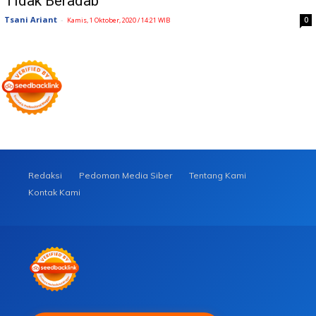
Tidak Beradab
Tsani Ariant
-
0
Kamis, 1 Oktober, 2020 / 14:21 WIB
Redaksi
Pedoman Media Siber
Tentang Kami
Kontak Kami