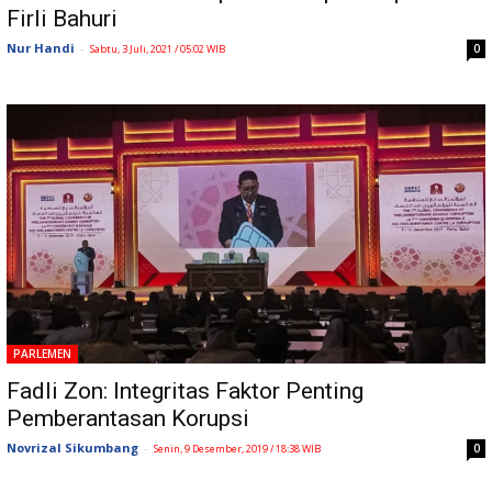
Firli Bahuri
Nur Handi
-
0
Sabtu, 3 Juli, 2021 / 05:02 WIB
PARLEMEN
Fadli Zon: Integritas Faktor Penting
Pemberantasan Korupsi
Novrizal Sikumbang
-
0
Senin, 9 Desember, 2019 / 18:38 WIB