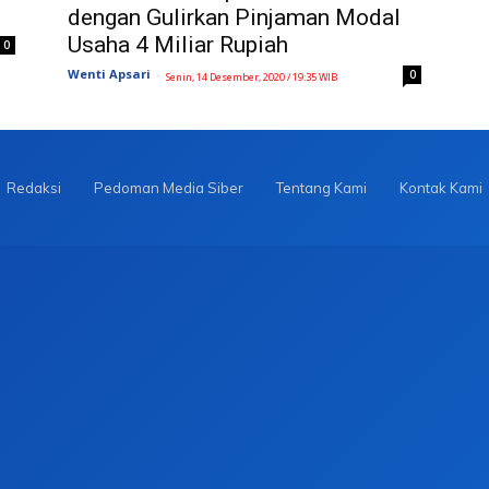
dengan Gulirkan Pinjaman Modal
Usaha 4 Miliar Rupiah
0
Wenti Apsari
-
0
Senin, 14 Desember, 2020 / 19:35 WIB
Redaksi
Pedoman Media Siber
Tentang Kami
Kontak Kami