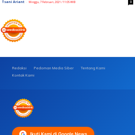
Tsani Ariant
-
0
Minggu, 7 Februari, 2021 / 11:05 WIB
Redaksi
Pedoman Media Siber
Tentang Kami
Kontak Kami
Ikuti Kami di Google News