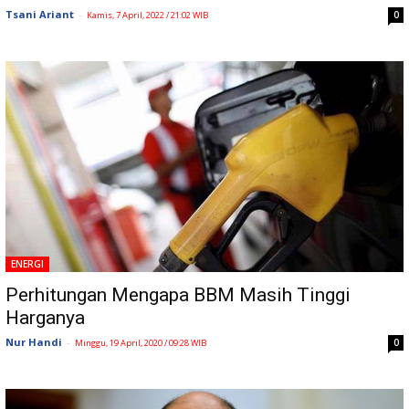
Tsani Ariant
-
0
Kamis, 7 April, 2022 / 21:02 WIB
ENERGI
Perhitungan Mengapa BBM Masih Tinggi
Harganya
Nur Handi
-
0
Minggu, 19 April, 2020 / 09:28 WIB