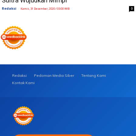
Sultra Wujudkan Mimpi
Redaksi
-
0
Kamis, 31 Desember, 2020 / 03:00 WIB
Redaksi
Pedoman Media Siber
Tentang Kami
Kontak Kami