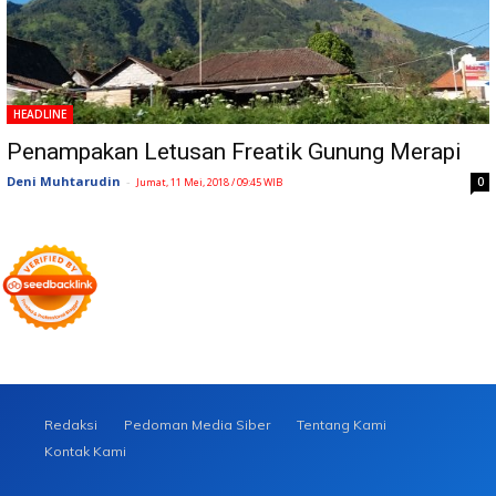
HEADLINE
Penampakan Letusan Freatik Gunung Merapi
Deni Muhtarudin
-
0
Jumat, 11 Mei, 2018 / 09:45 WIB
Redaksi
Pedoman Media Siber
Tentang Kami
Kontak Kami