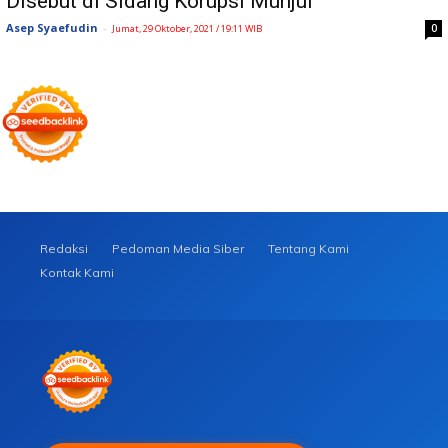
Disebut di Sidang Korupsi Munjul
Asep Syaefudin
-
0
Jumat, 29 Oktober, 2021 / 19:11 WIB
Redaksi
Pedoman Media Siber
Tentang Kami
Kontak Kami